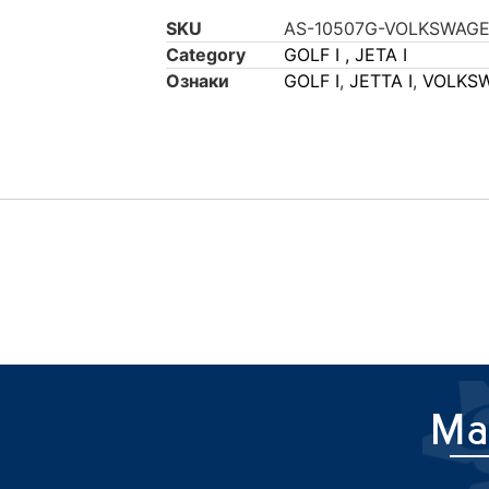
SKU
AS-10507G-VOLKSWAGEN
Category
GOLF I , JETA I
Ознаки
GOLF I
,
JETTA I
,
VOLKS