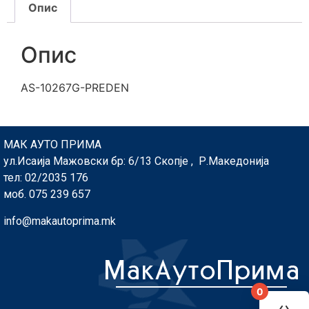
Опис
Опис
AS-10267G-PREDEN
МАК АУТО ПРИМА
ул.Исаија Мажовски бр: 6/13 Скопје , Р.Македонија
тел: 02/2035 176
моб. 075 239 657
info@makautoprima.mk
0
You