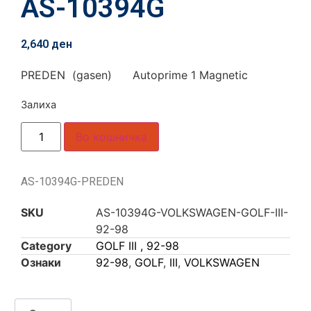
AS-10394G
2,640
ден
PREDEN (gasen) Autoprime 1 Magnetic
Залиха
Во кошничка
AS-10394G-PREDEN
SKU
AS-10394G-VOLKSWAGEN-GOLF-III-
92-98
Category
GOLF III , 92-98
Ознаки
92-98
,
GOLF
,
III
,
VOLKSWAGEN