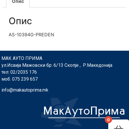
Опис
Опис
AS-10394G-PREDEN
МАК АУТО ПРИМА
ул.Исаија Мажовски бр: 6/13 Скопје , Р.Македонија
тел: 02/2035 176
моб. 075 239 657
info@makautoprima.mk
0
You