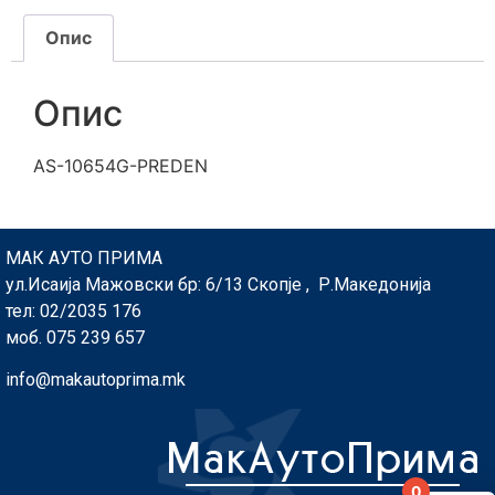
Опис
Опис
AS-10654G-PREDEN
МАК АУТО ПРИМА
ул.Исаија Мажовски бр: 6/13 Скопје , Р.Македонија
тел: 02/2035 176
моб. 075 239 657
info@makautoprima.mk
0