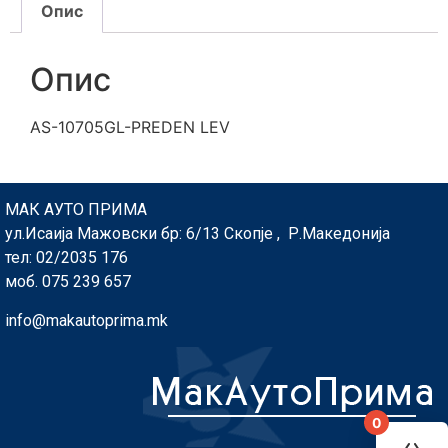
Опис
Опис
AS-10705GL-PREDEN LEV
МАК АУТО ПРИМА
ул.Исаија Мажовски бр: 6/13 Скопје , Р.Македонија
тел: 02/2035 176
моб. 075 239 657
info@makautoprima.mk
0
You