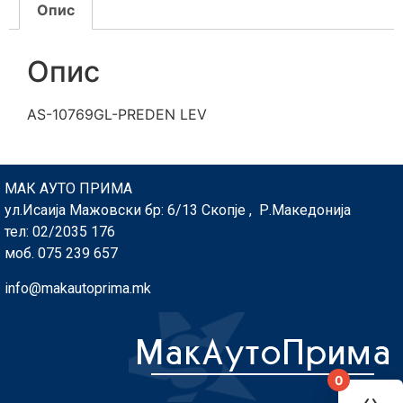
Опис
Опис
AS-10769GL-PREDEN LEV
МАК АУТО ПРИМА
ул.Исаија Мажовски бр: 6/13 Скопје , Р.Македонија
тел: 02/2035 176
моб. 075 239 657
info@makautoprima.mk
0
You