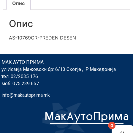
Опис
Опис
AS-10769GR-PREDEN DESEN
МАК АУТО ПРИМА
ул.Исаија Мажовски бр: 6/13 Скопје , Р.Македонија
тел: 02/2035 176
моб. 075 239 657
info@makautoprima.mk
0
You