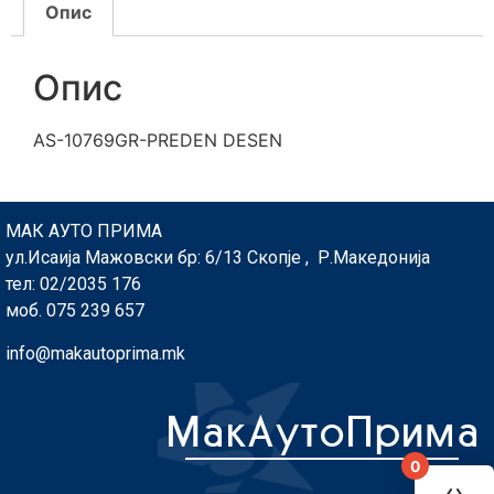
Опис
Опис
AS-10769GR-PREDEN DESEN
МАК АУТО ПРИМА
ул.Исаија Мажовски бр: 6/13 Скопје , Р.Македонија
тел: 02/2035 176
моб. 075 239 657
info@makautoprima.mk
0
You