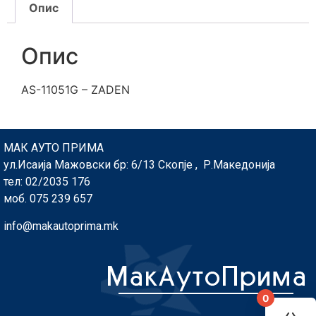
Опис
Опис
AS-11051G – ZADEN
МАК АУТО ПРИМА
ул.Исаија Мажовски бр: 6/13 Скопје , Р.Македонија
тел: 02/2035 176
моб. 075 239 657
info@makautoprima.mk
0
You