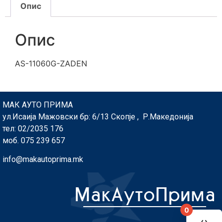
Опис
Опис
AS-11060G-ZADEN
МАК АУТО ПРИМА
ул.Исаија Мажовски бр: 6/13 Скопје , Р.Македонија
тел: 02/2035 176
моб. 075 239 657
info@makautoprima.mk
0
You