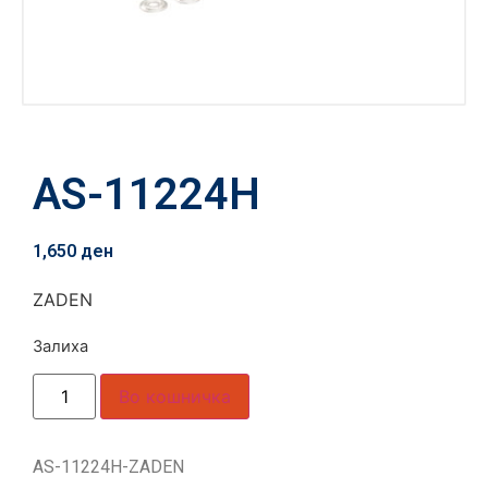
AS-11224H
1,650
ден
ZADEN
Залиха
Во кошничка
AS-11224H-ZADEN