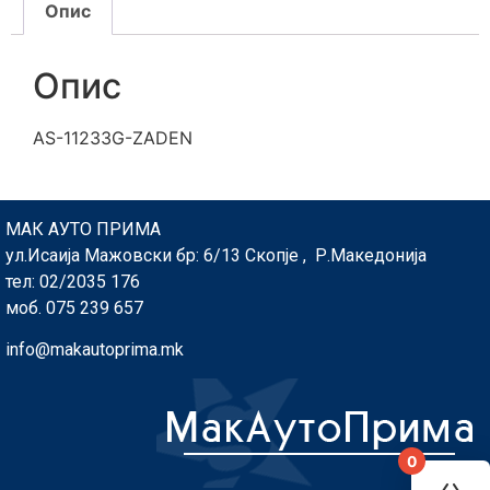
Опис
Опис
AS-11233G-ZADEN
МАК АУТО ПРИМА
ул.Исаија Мажовски бр: 6/13 Скопје , Р.Македонија
тел: 02/2035 176
моб. 075 239 657
info@makautoprima.mk
0
You