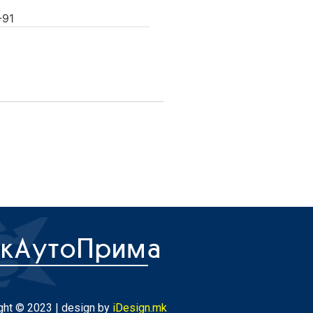
-91
ght © 2023 | design by
iDesign.mk