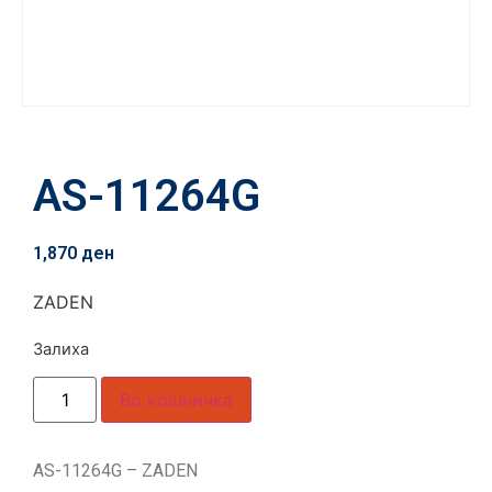
AS-11264G
1,870
ден
ZADEN
Залиха
Во кошничка
AS-11264G – ZADEN