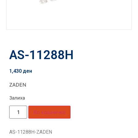
AS-11288H
1,430
ден
ZADEN
Залиха
Во кошничка
AS-11288H-ZADEN