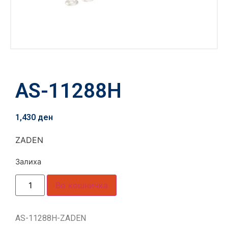
AS-11288H
1,430
ден
ZADEN
Залиха
Во кошничка
AS-11288H-ZADEN