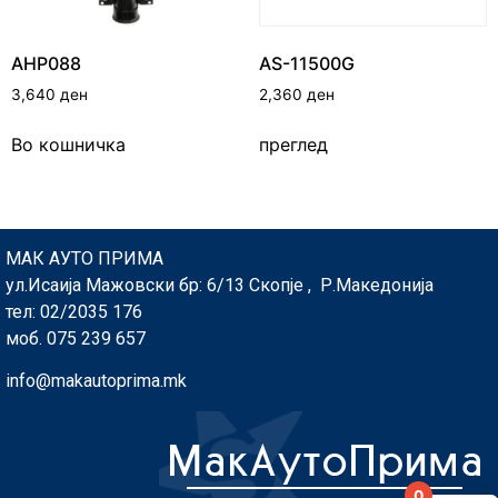
AHP088
AS-11500G
3,640
ден
2,360
ден
Во кошничка
преглед
МАК АУТО ПРИМА
ул.Исаија Мажовски бр: 6/13 Скопје , Р.Македонија
тел: 02/2035 176
моб. 075 239 657
info@makautoprima.mk
0