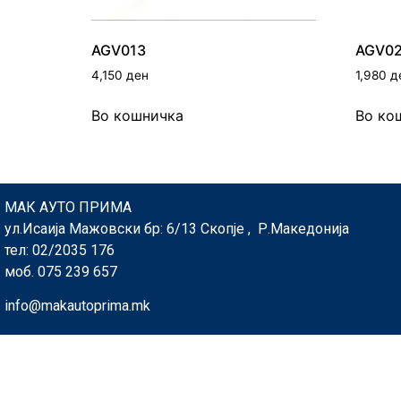
AGV013
AGV0
4,150
ден
1,980
д
Во кошничка
Во ко
МАК АУТО ПРИМА
ул.Исаија Мажовски бр: 6/13 Скопје , Р.Македонија
тел: 02/2035 176
моб. 075 239 657
info@makautoprima.mk