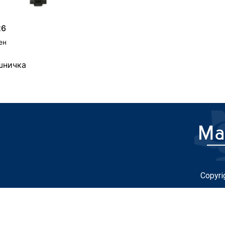
26
ен
шничка
Copyri