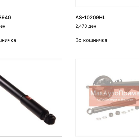
394G
AS-10209HL
ден
2,470
ден
шничка
Во кошничка