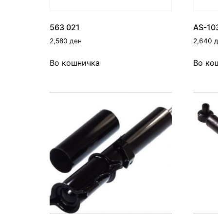
563 021
AS-10
2,580
ден
2,640
Во кошничка
Во ко