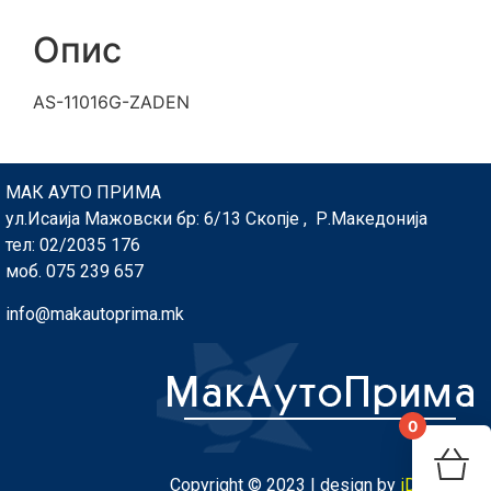
Опис
AS-11016G-ZADEN
МАК АУТО ПРИМА
ул.Исаија Мажовски бр: 6/13 Скопје , Р.Македонија
тел: 02/2035 176
моб. 075 239 657
info@makautoprima.mk
0
You
Copyright © 2023 | design by
iDesign.mk