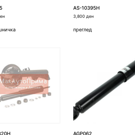
5
AS-10395H
ен
3,800
ден
шничка
преглед
320H
AGP062