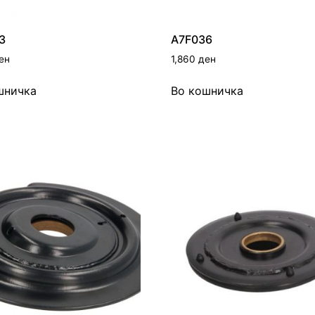
3
A7F036
ен
1,860
ден
шничка
Во кошничка