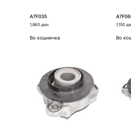
A7F035
A7F06
1,860
ден
1,150
д
Во кошничка
Во ко