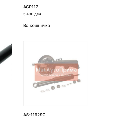
AGP117
5,430
ден
Во кошничка
AS-11929G