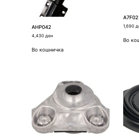
A7F02
1,690
д
AHP042
4,430
ден
Во ко
Во кошничка