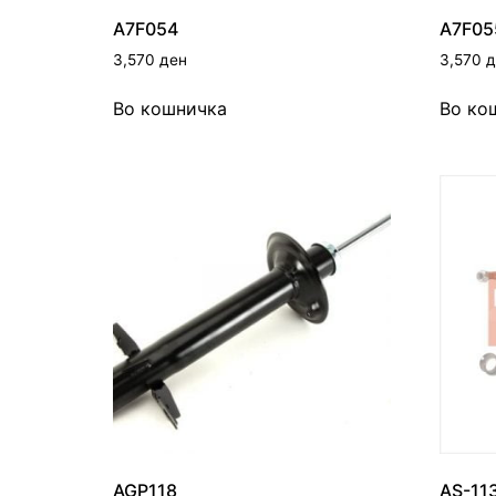
A7F054
A7F05
3,570
ден
3,570
д
Во кошничка
Во ко
AGP118
AS-11