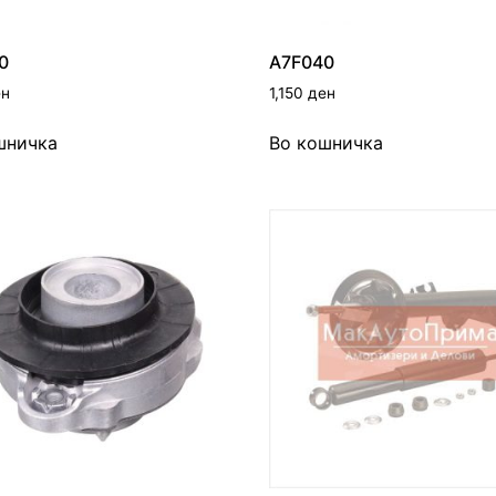
0
A7F040
ен
1,150
ден
шничка
Во кошничка