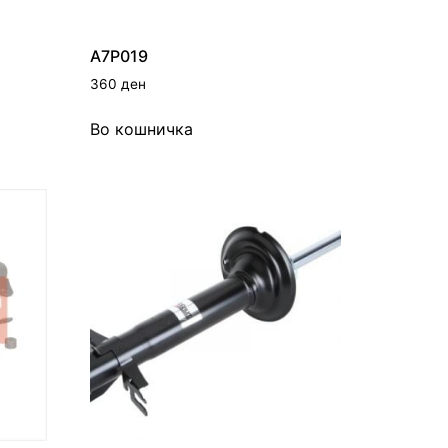
A7P019
360
ден
Во кошничка