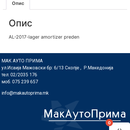
Опис
Опис
AL-2017-lager amortizer preden
МАК АУТО ПРИМА
ул.Исаија Мажовски бр: 6/13 Скопје , Р.Македонија
тел: 02/2035 176
моб. 075 239 657
info@makautoprima.mk
0
You