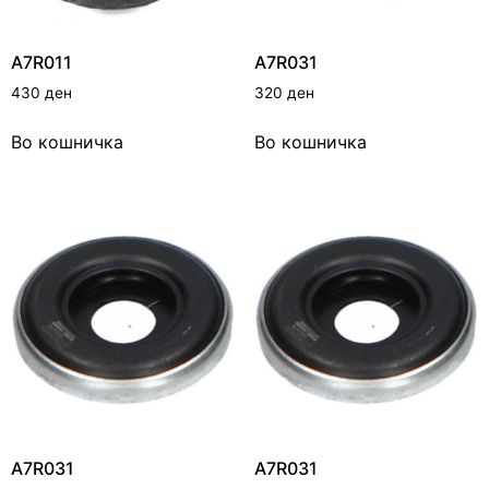
A7R011
A7R031
430
ден
320
ден
Во кошничка
Во кошничка
A7R031
A7R031