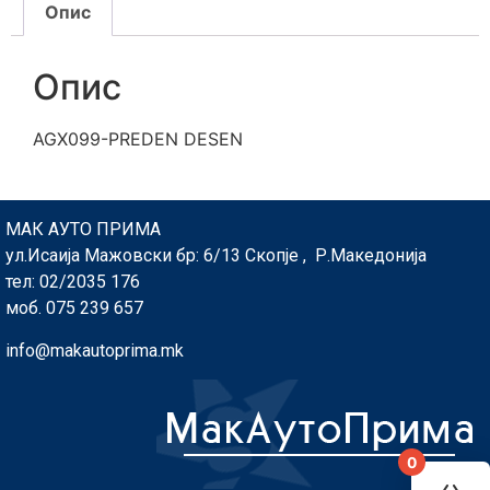
Опис
Опис
AGX099-PREDEN DESEN
МАК АУТО ПРИМА
ул.Исаија Мажовски бр: 6/13 Скопје , Р.Македонија
тел: 02/2035 176
моб. 075 239 657
info@makautoprima.mk
0
You