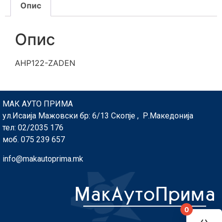
Опис
Опис
AHP122-ZADEN
МАК АУТО ПРИМА
ул.Исаија Мажовски бр: 6/13 Скопје , Р.Македонија
тел: 02/2035 176
моб. 075 239 657
info@makautoprima.mk
0
You